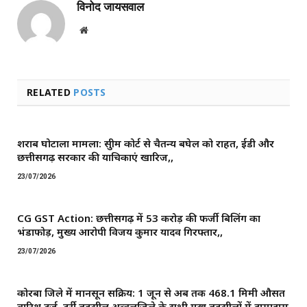
विनोद जायसवाल
Website
RELATED
POSTS
शराब घोटाला मामला: सुप्रीम कोर्ट से चैतन्य बघेल को राहत, ईडी और
छत्तीसगढ़ सरकार की याचिकाएं खारिज,,
23/07/2026
CG GST Action: छत्तीसगढ़ में 53 करोड़ की फर्जी बिलिंग का
भंडाफोड़, मुख्य आरोपी विजय कुमार यादव गिरफ्तार,,
23/07/2026
कोरबा जिले में मानसून सक्रिय: 1 जून से अब तक 468.1 मिमी औसत
बारिश दर्ज, दर्री तहसील अव्वलजिले के सभी प्रमुख तहसीलों में झमाझम