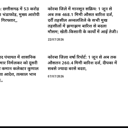
त्तीसगढ़ में 53 करोड़
कोरबा जिले में मानसून सक्रिय: 1 जून से
ा भंडाफोड़, मुख्य आरोपी
अब तक 468.1 मिमी औसत बारिश दर्ज,
गिरफ्तार,,
दर्री तहसील अव्वलजिले के सभी प्रमुख
तहसीलों में झमाझम बारिश से बदला
मौसम; खेती-किसानी के कार्यों में आई तेजी।
22/07/2026
द पंचायत में प्रशासनिक
कोरबा जिला वर्षा रिपोर्ट: 1 जून से अब तक
मार निर्मलकर को दूसरी
औसतन 260.4 मिमी बारिश दर्ज, दीपका में
 कमान ​कलेक्टर कुणाल
सबसे ज्यादा बरसे बदरा,
या आदेश, तत्काल प्रभाव
07/07/2026
,,