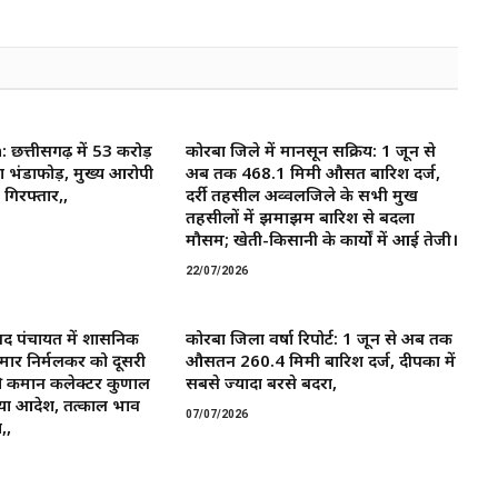
त्तीसगढ़ में 53 करोड़
कोरबा जिले में मानसून सक्रिय: 1 जून से
ा भंडाफोड़, मुख्य आरोपी
अब तक 468.1 मिमी औसत बारिश दर्ज,
गिरफ्तार,,
दर्री तहसील अव्वलजिले के सभी प्रमुख
तहसीलों में झमाझम बारिश से बदला
मौसम; खेती-किसानी के कार्यों में आई तेजी।
22/07/2026
द पंचायत में प्रशासनिक
कोरबा जिला वर्षा रिपोर्ट: 1 जून से अब तक
मार निर्मलकर को दूसरी
औसतन 260.4 मिमी बारिश दर्ज, दीपका में
 कमान ​कलेक्टर कुणाल
सबसे ज्यादा बरसे बदरा,
या आदेश, तत्काल प्रभाव
07/07/2026
,,