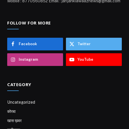
Mobile : 8770560852 Email : janjankiawaaznews@gmail.com
FOLLOW FOR MORE
Facebook
Twitter
Instagram
YouTube
CATEGORY
Uncategorized
कोरबा
खास ख़बर