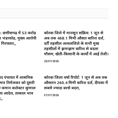
त्तीसगढ़ में 53 करोड़
कोरबा जिले में मानसून सक्रिय: 1 जून से
ा भंडाफोड़, मुख्य आरोपी
अब तक 468.1 मिमी औसत बारिश दर्ज,
गिरफ्तार,,
दर्री तहसील अव्वलजिले के सभी प्रमुख
तहसीलों में झमाझम बारिश से बदला
मौसम; खेती-किसानी के कार्यों में आई तेजी।
22/07/2026
द पंचायत में प्रशासनिक
कोरबा जिला वर्षा रिपोर्ट: 1 जून से अब तक
मार निर्मलकर को दूसरी
औसतन 260.4 मिमी बारिश दर्ज, दीपका में
 कमान ​कलेक्टर कुणाल
सबसे ज्यादा बरसे बदरा,
या आदेश, तत्काल प्रभाव
07/07/2026
,,