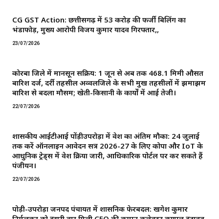
CG GST Action: छत्तीसगढ़ में 53 करोड़ की फर्जी बिलिंग का
भंडाफोड़, मुख्य आरोपी विजय कुमार यादव गिरफ्तार,,
23/07/2026
कोरबा जिले में मानसून सक्रिय: 1 जून से अब तक 468.1 मिमी औसत
बारिश दर्ज, दर्री तहसील अव्वलजिले के सभी प्रमुख तहसीलों में झमाझम
बारिश से बदला मौसम; खेती-किसानी के कार्यों में आई तेजी।
22/07/2026
शासकीय आईटीआई पोंड़ीउपरोड़ा में प्रवेश का अंतिम मौका: 24 जुलाई
तक करें ऑनलाइन आवेदन सत्र 2026-27 के लिए कोपा और IoT के
आधुनिक ट्रेड्स में प्रवेश प्रक्रिया जारी, आधिकारिक पोर्टल पर कर सकते हैं
पंजीयन।
22/07/2026
पोड़ी-उपरोड़ा जनपद पंचायत में प्रशासनिक फेरबदल: खगेश कुमार
निर्मलकर को दूसरी बार मिली CEO की कमान ​कलेक्टर कुणाल दुदावत