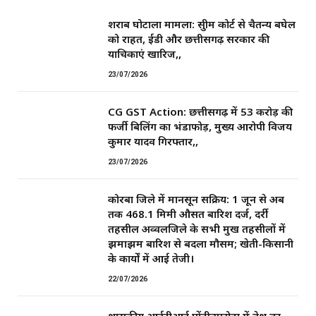
शराब घोटाला मामला: सुप्रीम कोर्ट से चैतन्य बघेल
को राहत, ईडी और छत्तीसगढ़ सरकार की
याचिकाएं खारिज,,
23/07/2026
CG GST Action: छत्तीसगढ़ में 53 करोड़ की
फर्जी बिलिंग का भंडाफोड़, मुख्य आरोपी विजय
कुमार यादव गिरफ्तार,,
23/07/2026
कोरबा जिले में मानसून सक्रिय: 1 जून से अब
तक 468.1 मिमी औसत बारिश दर्ज, दर्री
तहसील अव्वलजिले के सभी प्रमुख तहसीलों में
झमाझम बारिश से बदला मौसम; खेती-किसानी
के कार्यों में आई तेजी।
22/07/2026
शासकीय आईटीआई पोंड़ीउपरोड़ा में प्रवेश का