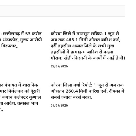
त्तीसगढ़ में 53 करोड़
कोरबा जिले में मानसून सक्रिय: 1 जून से
ा भंडाफोड़, मुख्य आरोपी
अब तक 468.1 मिमी औसत बारिश दर्ज,
गिरफ्तार,,
दर्री तहसील अव्वलजिले के सभी प्रमुख
तहसीलों में झमाझम बारिश से बदला
मौसम; खेती-किसानी के कार्यों में आई तेजी।
22/07/2026
द पंचायत में प्रशासनिक
कोरबा जिला वर्षा रिपोर्ट: 1 जून से अब तक
मार निर्मलकर को दूसरी
औसतन 260.4 मिमी बारिश दर्ज, दीपका में
 कमान ​कलेक्टर कुणाल
सबसे ज्यादा बरसे बदरा,
या आदेश, तत्काल प्रभाव
07/07/2026
,,