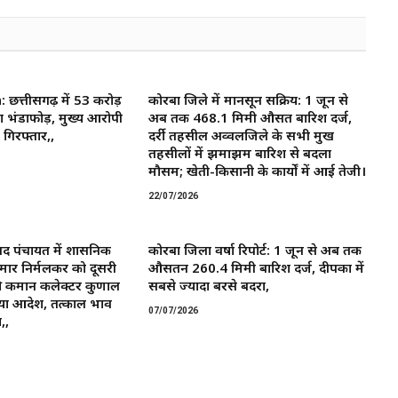
त्तीसगढ़ में 53 करोड़
कोरबा जिले में मानसून सक्रिय: 1 जून से
ा भंडाफोड़, मुख्य आरोपी
अब तक 468.1 मिमी औसत बारिश दर्ज,
गिरफ्तार,,
दर्री तहसील अव्वलजिले के सभी प्रमुख
तहसीलों में झमाझम बारिश से बदला
मौसम; खेती-किसानी के कार्यों में आई तेजी।
22/07/2026
द पंचायत में प्रशासनिक
कोरबा जिला वर्षा रिपोर्ट: 1 जून से अब तक
मार निर्मलकर को दूसरी
औसतन 260.4 मिमी बारिश दर्ज, दीपका में
 कमान ​कलेक्टर कुणाल
सबसे ज्यादा बरसे बदरा,
या आदेश, तत्काल प्रभाव
07/07/2026
,,