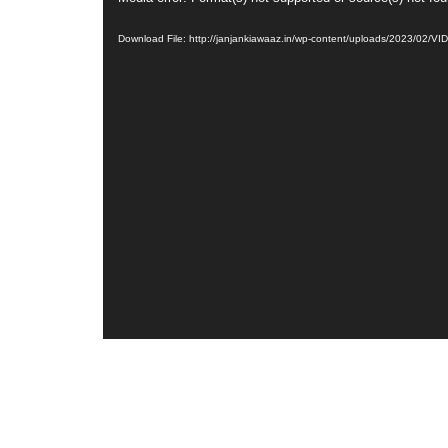
Player
Download File: http://janjankiawaaz.in/wp-content/uploads/2023/02