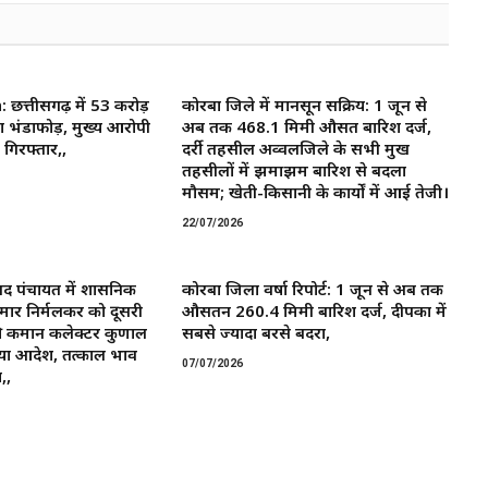
त्तीसगढ़ में 53 करोड़
कोरबा जिले में मानसून सक्रिय: 1 जून से
ा भंडाफोड़, मुख्य आरोपी
अब तक 468.1 मिमी औसत बारिश दर्ज,
गिरफ्तार,,
दर्री तहसील अव्वलजिले के सभी प्रमुख
तहसीलों में झमाझम बारिश से बदला
मौसम; खेती-किसानी के कार्यों में आई तेजी।
22/07/2026
द पंचायत में प्रशासनिक
कोरबा जिला वर्षा रिपोर्ट: 1 जून से अब तक
मार निर्मलकर को दूसरी
औसतन 260.4 मिमी बारिश दर्ज, दीपका में
 कमान ​कलेक्टर कुणाल
सबसे ज्यादा बरसे बदरा,
या आदेश, तत्काल प्रभाव
07/07/2026
,,