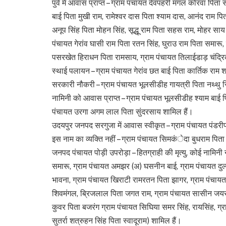
पुर्व मे आवास प्राप्त – ग्राम पंचायत देवपहरी मगल कोरवा पिता 
बाई पिता मुखी राम, रामेश्वर दास पिता श्याम दास, आनंद राम प
अनूप सिंह पिता मोहन सिंह, सूद्धू राम पिता सहस राम, मोहर सा
पंचायत गेरांव घासी राम पिता रतन सिंह, घुराउ राम पिता समार
पसरखेत हिराधन पिता रामसाय, ग्राम पंचायत तिलाईडाड़ चंद्रि
स्थाई पलायन – ग्राम पंचायत गेरांव छत बाई पिता कार्तिक राम श
सरकारी नौकरी – ग्राम पंचायत भूलसीडीह गायत्री पिता नथ्थु स
नामिनी को आवास प्राप्त – ग्राम पंचायत भूलसीडीह श्याम बाई प
पंचायत उरगा अगम लाल पिता सुंदरसाय शामिल हैं।
उदयपुर जनपद सरगुजा में आवास स्वीकृत – ग्राम पंचायत पंडर
इस नाम का व्यक्ति नहीं – ग्राम पंचायत सिमकंेदा बुधराम पिता
जनपद पंचायत पोड़ी उपरोड़ा – हितग्राही की मृत्यु, कोई नामिनी
समारू, ग्राम पंचायत अमझर (अ) घसनीन बाई, ग्राम पंचायत दुल्ल
भावना, ग्राम पंचायत खिराटी रामरतन पिता झागर, ग्राम पंचाय
शिवमंगल, ब्रिजलाल पिता जगत राम, ग्राम पंचायत सासीन जयरा
कुवर पिता बजरंग ग्राम पंचायत सिघिया समर सिंह, रायसिंह, ग्
सुतर्रा शत्रुहन सिंह पिता स्वादूराम) शामिल हैं।