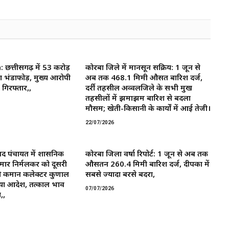
त्तीसगढ़ में 53 करोड़
कोरबा जिले में मानसून सक्रिय: 1 जून से
ा भंडाफोड़, मुख्य आरोपी
अब तक 468.1 मिमी औसत बारिश दर्ज,
गिरफ्तार,,
दर्री तहसील अव्वलजिले के सभी प्रमुख
तहसीलों में झमाझम बारिश से बदला
मौसम; खेती-किसानी के कार्यों में आई तेजी।
22/07/2026
द पंचायत में प्रशासनिक
कोरबा जिला वर्षा रिपोर्ट: 1 जून से अब तक
मार निर्मलकर को दूसरी
औसतन 260.4 मिमी बारिश दर्ज, दीपका में
 कमान ​कलेक्टर कुणाल
सबसे ज्यादा बरसे बदरा,
या आदेश, तत्काल प्रभाव
07/07/2026
,,