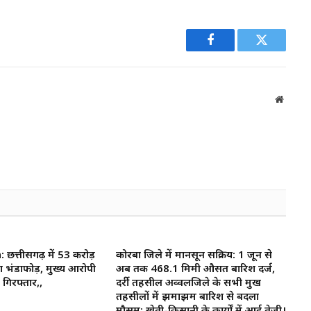
Facebook
Twitter
Websit
त्तीसगढ़ में 53 करोड़
कोरबा जिले में मानसून सक्रिय: 1 जून से
ा भंडाफोड़, मुख्य आरोपी
अब तक 468.1 मिमी औसत बारिश दर्ज,
गिरफ्तार,,
दर्री तहसील अव्वलजिले के सभी प्रमुख
तहसीलों में झमाझम बारिश से बदला
मौसम; खेती-किसानी के कार्यों में आई तेजी।