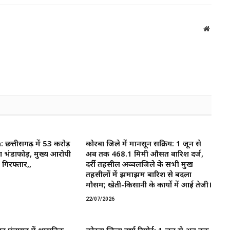
Websit
त्तीसगढ़ में 53 करोड़
कोरबा जिले में मानसून सक्रिय: 1 जून से
ा भंडाफोड़, मुख्य आरोपी
अब तक 468.1 मिमी औसत बारिश दर्ज,
गिरफ्तार,,
दर्री तहसील अव्वलजिले के सभी प्रमुख
तहसीलों में झमाझम बारिश से बदला
मौसम; खेती-किसानी के कार्यों में आई तेजी।
22/07/2026
द पंचायत में प्रशासनिक
कोरबा जिला वर्षा रिपोर्ट: 1 जून से अब तक