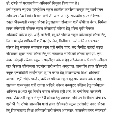
डी. टोण्डे को प्रशासनिक अधिकारी नियुक्त किया गया है।
इसी प्रकार न्यू ऐरा प्रोग्रेसिव स्कूल तहसील कार्यालय रामपुर हेतु कार्यपालन
अभियंता लोक निर्माण विभाग श्री जी. आर. जांगड़े, शासकीय हायर सेकेण्डरी
स्कूल पीडब्ल्यूडी रामपुर कोरबा हेतु सहायक संचालक श्री डीपीएस कंवर, निर्मला
हायर सेकेण्डरी पब्लिक स्कूल कोसाबाड़ी कोरबा हेतु वरिष्ठ कृषि विकास
अधिकारी कोरबा एस. आई. याशिनी, ब्लू बर्ड पब्लिक स्कूल कोसाबाड़ी कोरबा हेतु
जिला आयुर्वेद अधिकारी श्री प्रदीप जैन, मिनीमाता गर्ल्स कॉलेज घण्टाघर
कोरबा हेतु सहायक संचालक रेशम श्री मनीष पवार, सेंट विन्सेंट पैलोटी स्कूल
रविशंकर शुक्ल नगर कोरबा हेतु उप संचालक सांख्यिकी कोरबा श्री एम. एस.
कंवर, डीएव्ही पब्लिक स्कूल एसईसीएल कोरबा हेतु परियोजना अधिकारी एकीकृत
बाल विकास परियोजना कटघोरा श्री मनोज अग्रवाल, शासकीय हायर सेकेण्डरी
स्कूल एनसीडीसी एसईसीएल सुभाष ब्लॉक हेतु विकासखण्ड शिक्षा अधिकारी
करतला श्री संदीप पाण्डेय, करियर पब्लिक स्कूल मुड़ापार बाजार कोरबा हेतु
सहायक श्रमायुक्त श्री राजेश आदिले, कोरबा कम्प्युटर कॉलेज हेतु कार्यपालन
अभियंता छ0ग0 गृह निर्माण मण्डल कोरबा श्री आर. के. दन्देलिया, सरस्वती
हायर सेकेण्डरी स्कूल सीएसईबी कोरबा हेतु सहायक अभियंता मिनीमाता बांगो बांध
श्री पी. के. टोप्पो, शासकीय गर्ल्स हायर सेकेण्डरी स्कूल ट्रांसपोर्ट नगर कोरबा
हेतु विकासखण्ड शिक्षा अधिकारी श्री संजय अग्रवाल, शासकीय हायर सेकेण्डरी