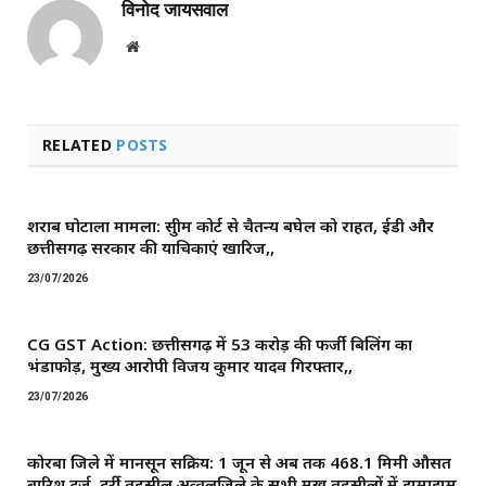
विनोद जायसवाल
Website
RELATED
POSTS
शराब घोटाला मामला: सुप्रीम कोर्ट से चैतन्य बघेल को राहत, ईडी और
छत्तीसगढ़ सरकार की याचिकाएं खारिज,,
23/07/2026
CG GST Action: छत्तीसगढ़ में 53 करोड़ की फर्जी बिलिंग का
भंडाफोड़, मुख्य आरोपी विजय कुमार यादव गिरफ्तार,,
23/07/2026
कोरबा जिले में मानसून सक्रिय: 1 जून से अब तक 468.1 मिमी औसत
बारिश दर्ज, दर्री तहसील अव्वलजिले के सभी प्रमुख तहसीलों में झमाझम