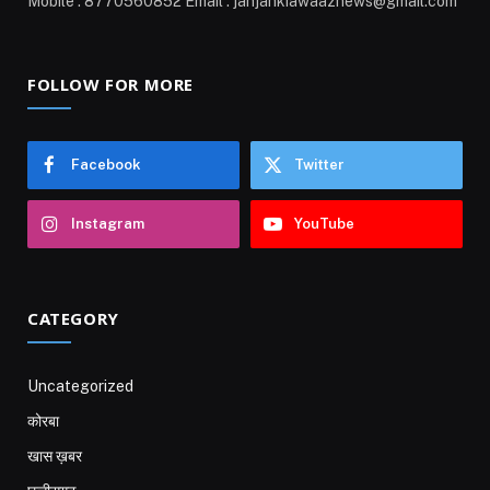
Mobile : 8770560852 Email : janjankiawaaznews@gmail.com
FOLLOW FOR MORE
Facebook
Twitter
Instagram
YouTube
CATEGORY
Uncategorized
कोरबा
खास ख़बर